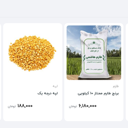
طارم
لپه
برنج طارم ممتاز 10 کیلویی
لپه درجه یک
188,000
6,180,000
تومان
تومان