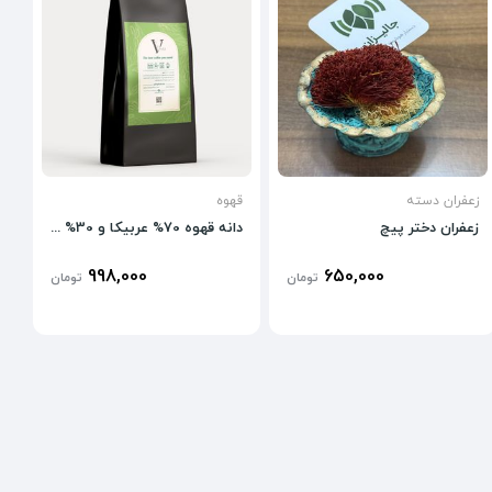
زعفران دسته
قهوه
زعفران دختر پیچ
دانه قهوه 70% عربیکا و 30% روبوستا
998,000
650,000
تومان
تومان