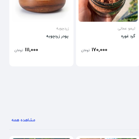
لیمو عمانی
زردچوبه
گرد غوره
پودر زردچوبه
111,000
170,000
تومان
تومان
مشاهده همه