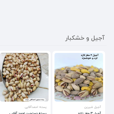
آجیل و خشکبار
آجیل شیرین
پسته احمدآقایی
آجیل 3 مغز تازه
پسته دستچین احمد آقایی