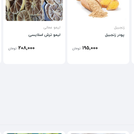
زنجبیل
لیمو عمانی
پودر زنجبیل
لیمو ترش اسلایسی
208,000
195,000
تومان
تومان