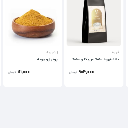
قهوه
زردچوبه
دانه قهوه 50% عربیکا و 50% روبوستا
پودر زردچوبه
111,000
904,000
تومان
تومان