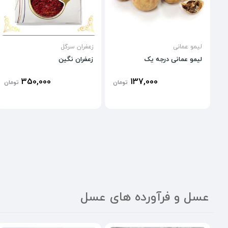
لیمو عمانی
زعفران سرگل
لیمو عمانی درجه یک
زعفران نگین
350,000
137,000
تومان
تومان
عسل و فرآورده های عسل