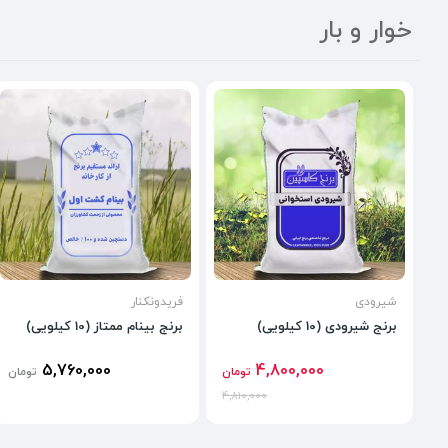
خوار و بار
شیرودی
فریدونکنار
برنج شیرودی (10 کیلویی)
برنج بینام ممتاز (10 کیلویی)
5,760,000
4,800,000
تومان
تومان
4,810,000