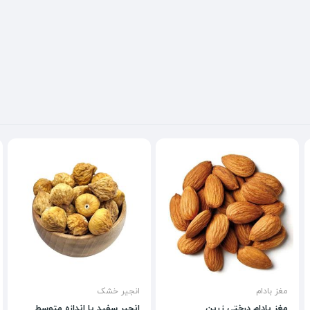
مغز بادام
انجیر خشک
مغز بادام درختی زرین
انجیر سفید با اندازه متوسط