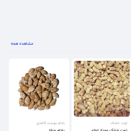
مشاهده همه
توت خشک
بادام پوست کاغذی
توت خشک ممتاز اعلاء
بادام منقا