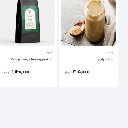
ارده
قهوه
ارده ایرانی
دانه قهوه 100 درصد عربیکا
1,140,000
315,000
تومان
تومان