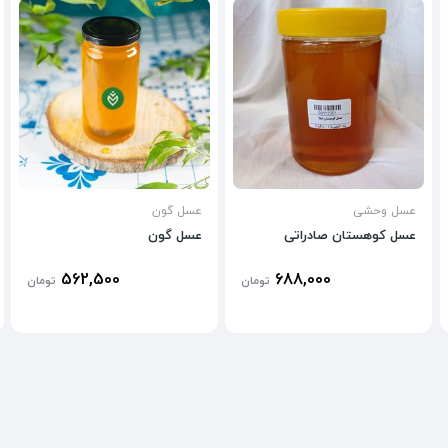
عسل وحشی
عسل گون
عسل کوهستان صادراتی
عسل گون
562,500
688,000
تومان
تومان