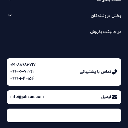
بخش فروشندگان
در جالیکت بفروش
021-88684717
تماس با پشتیبانی
0990-6070260
0999-1040154
ایمیل
info@jalizan.com