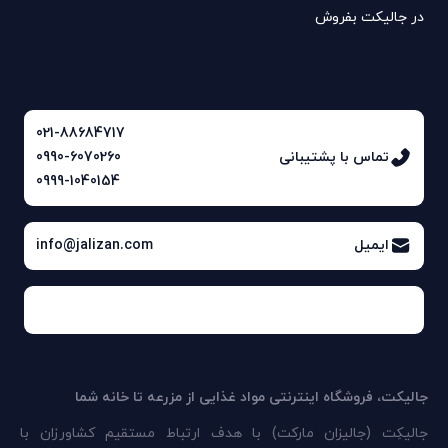
در جالیکت بفروش
021-88684717
تماس با پشتیبانی
0990-6070260
0999-1040154
ایمیل
info@jalizan.com
جالیکت، فروشگاه اینترنتی مواد غذایی از مزرعه تا خانه شما
جالیکِت (جالیزان مارکت) با هدف ارتباط مستقیم کشاورزان با