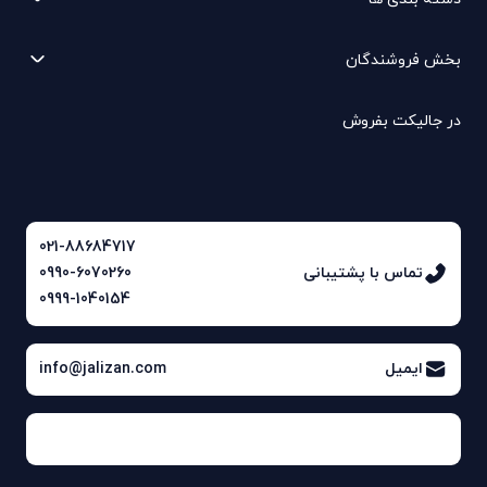
بخش فروشندگان
در جالیکت بفروش
021-88684717
تماس با پشتیبانی
0990-6070260
0999-1040154
ایمیل
info@jalizan.com