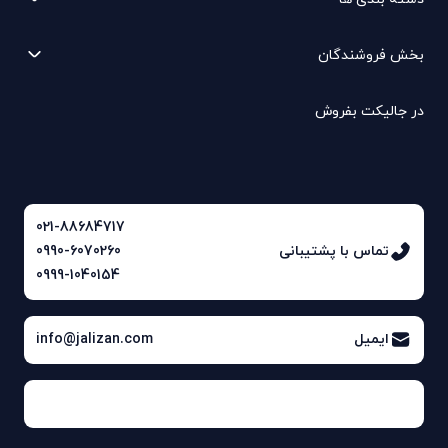
بخش فروشندگان
در جالیکت بفروش
021-88684717
تماس با پشتیبانی
0990-6070260
0999-1040154
ایمیل
info@jalizan.com