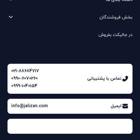
بخش فروشندگان
در جالیکت بفروش
021-88684717
تماس با پشتیبانی
0990-6070260
0999-1040154
ایمیل
info@jalizan.com