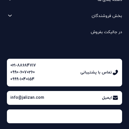
بخش فروشندگان
در جالیکت بفروش
021-88684717
تماس با پشتیبانی
0990-6070260
0999-1040154
ایمیل
info@jalizan.com