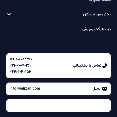
بخش فروشندگان
در جالیکت بفروش
021-88684717
تماس با پشتیبانی
0990-6070260
0999-1040154
ایمیل
info@jalizan.com