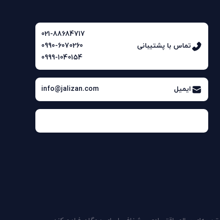
021-88684717
تماس با پشتیبانی
0990-6070260
0999-1040154
ایمیل
info@jalizan.com