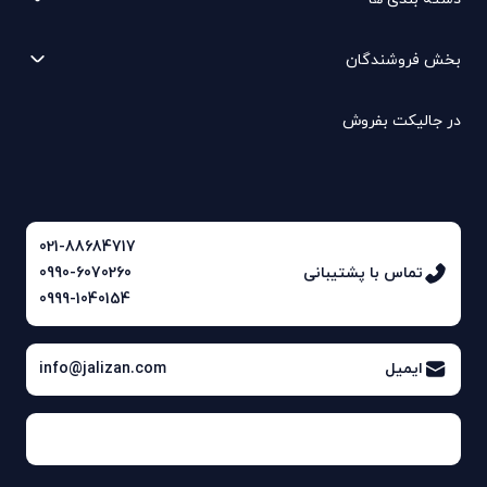
بخش فروشندگان
در جالیکت بفروش
021-88684717
تماس با پشتیبانی
0990-6070260
0999-1040154
ایمیل
info@jalizan.com