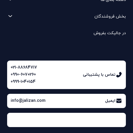
بخش فروشندگان
در جالیکت بفروش
021-88684717
تماس با پشتیبانی
0990-6070260
0999-1040154
ایمیل
info@jalizan.com