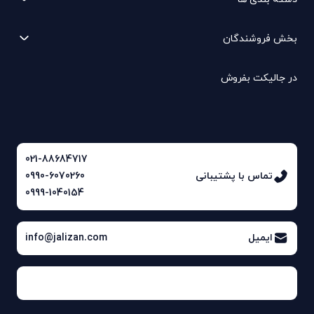
بخش فروشندگان
در جالیکت بفروش
021-88684717
تماس با پشتیبانی
0990-6070260
0999-1040154
ایمیل
info@jalizan.com