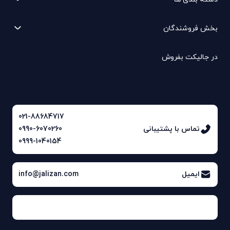
بخش فروشندگان
در جالیکت بفروش
021-88684717
تماس با پشتیبانی
0990-6070260
0999-1040154
ایمیل
info@jalizan.com