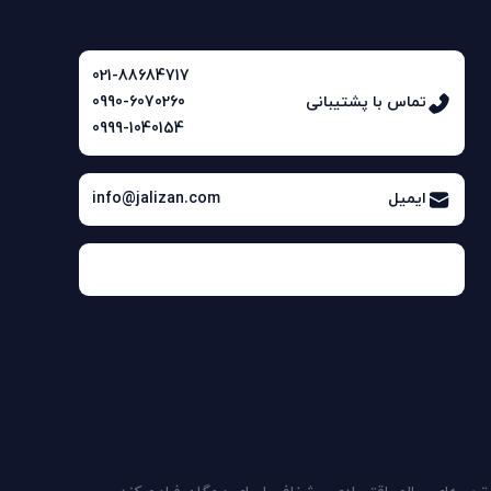
021-88684717
تماس با پشتیبانی
0990-6070260
0999-1040154
ایمیل
info@jalizan.com