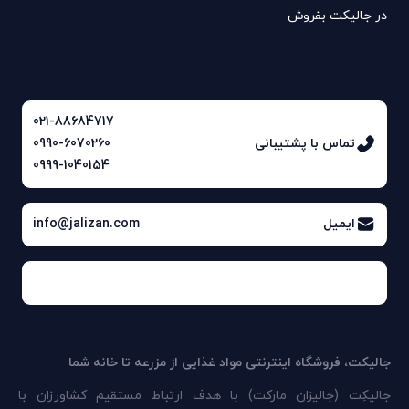
در جالیکت بفروش
021-88684717
تماس با پشتیبانی
0990-6070260
0999-1040154
ایمیل
info@jalizan.com
جالیکت، فروشگاه اینترنتی مواد غذایی از مزرعه تا خانه شما
جالیکِت (جالیزان مارکت) با هدف ارتباط مستقیم کشاورزان با