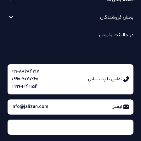
بخش فروشندگان
در جالیکت بفروش
021-88684717
تماس با پشتیبانی
0990-6070260
0999-1040154
ایمیل
info@jalizan.com